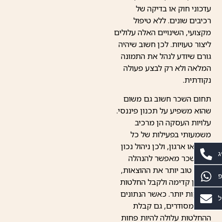
עדכוני חוק או בדיקה של
רכיבים שונים. ללא טיפול
מקצועי, השינויים האלה עלולים
ליצור טעויות. לכן חשוב שיהיה
גורם שיודע לנהל את התמונה
המלאה ולא רק לבצע פעולה
נקודתית.
תחום השכר חשוב גם משום
שהוא משפיע על תכנון פיננסי.
עלויות העסקה הן מרכיב
משמעותי בפעילות של כל
עסק או ארגון, ולכן ניהול נכון
ג
של השכר מאפשר להנהלה
להבין טוב יותר את ההוצאות,
פ
לתכנן קדימה ולקבל החלטות
מדויקות יותר. כאשר הנתונים
ל
אינם מסודרים, גם קבלת
ההחלטות עלולה להיות פחות